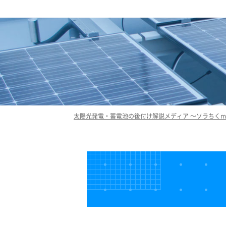
太陽光発電・蓄電池の後付け解説メディア ～ソラちくme