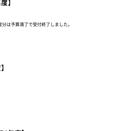
年度】
度分は予算満了で受付終了しました。
度】