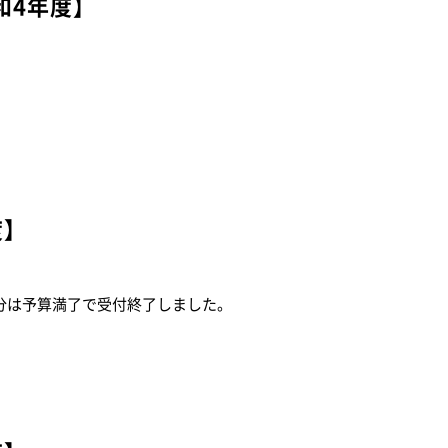
和4年度】
度】
分は予算満了で受付終了しました。