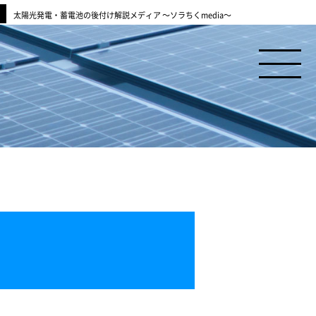
太陽光発電・蓄電池の後付け解説メディア ～ソラちくmedia～