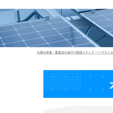
太陽光発電・蓄電池の後付け解説メディア ～ソラちくme