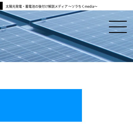
太陽光発電・蓄電池の後付け解説メディア ～ソラちくmedia～