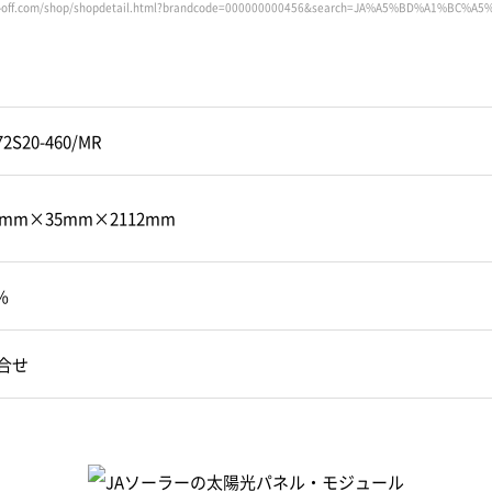
ar-off.com/shop/shopdetail.html?brandcode=000000000456&search=JA%A5%BD%A1%BC%A
2S20-460/MR
2mm×35mm×2112mm
%
合せ