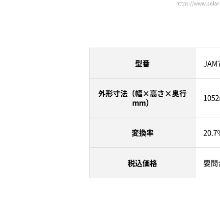
https://www.sol
型番
JAM7
外形寸法（幅×高さ×奥行
105
mm）
変換率
20.7
税込価格
要問