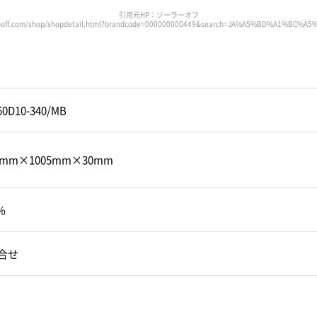
引用元HP：ソーラーオフ
ar-off.com/shop/shopdetail.html?brandcode=000000000449&search=JA%A5%BD%A1%BC%A
60D10-340/MB
1mm×1005mm×30mm
%
合せ