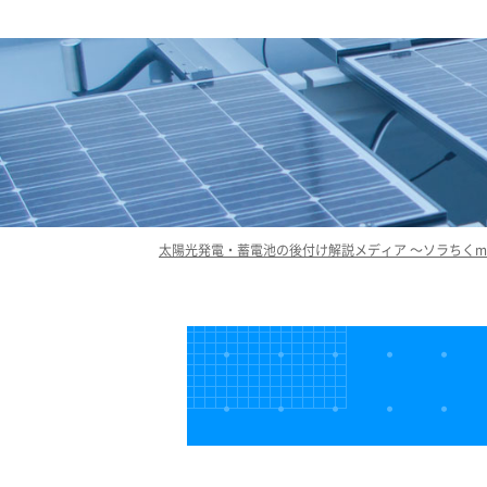
太陽光発電・蓄電池の後付け解説メディア ～ソラちくme