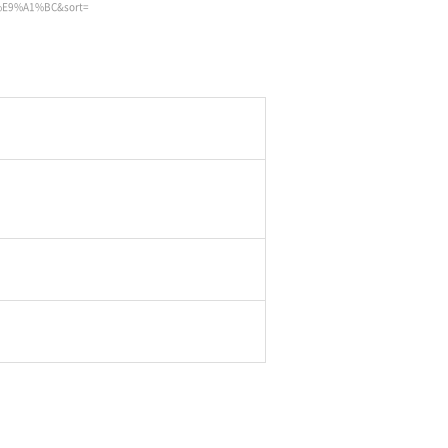
5%E9%A1%BC&sort=