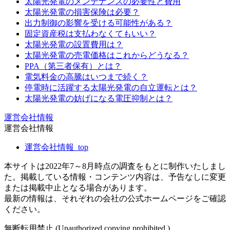
太陽光発電のメンテナンスの必要性と費用
太陽光発電の損害保険は必要？
出力制御の影響を受ける可能性がある？
固定資産税は支払わなくてもいい？
太陽光発電の設置費用は？
太陽光発電の売電価格はこれからどうなる？
PPA（第三者保有）とは？
電気料金の高騰はいつまで続く？
停電時に活躍する太陽光発電の自立運転とは？
太陽光発電の妨げになる電圧抑制とは？
運営会社情報
運営会社情報
運営会社情報_top
本サイトは2022年7～8月時点の調査をもとに制作いたしまし
た。掲載している情報・コンテンツ内容は、予告なしに変更
または掲載中止となる場合があります。
最新の情報は、それぞれの会社の公式ホームページをご確認
ください。
無断転用禁止 (Unauthorized copying prohibited.)