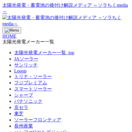
太陽光発電・蓄電池の後付け解説メディア ～ソラちくmedia
～
HOME
太陽光発電メーカー一覧
太陽光発電メーカー一覧_top
JAソーラー
サンリッチ
Looop
トリナ・ソーラー
フジプレミアム
スマートソーラー
シャープ
パナソニック
京セラ
東芝
ソーラーフロンティア
長州産業