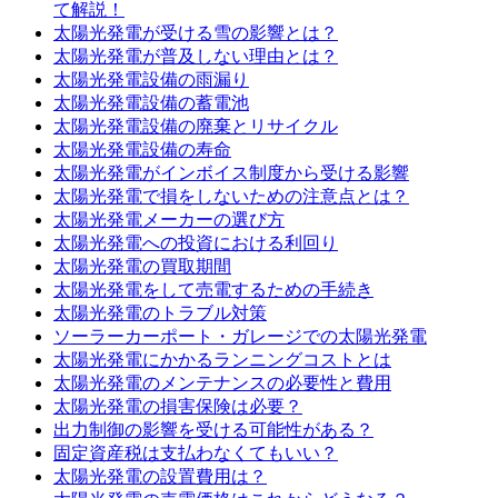
て解説！
太陽光発電が受ける雪の影響とは？
太陽光発電が普及しない理由とは？
太陽光発電設備の雨漏り
太陽光発電設備の蓄電池
太陽光発電設備の廃棄とリサイクル
太陽光発電設備の寿命
太陽光発電がインボイス制度から受ける影響
太陽光発電で損をしないための注意点とは？
太陽光発電メーカーの選び方
太陽光発電への投資における利回り
太陽光発電の買取期間
太陽光発電をして売電するための手続き
太陽光発電のトラブル対策
ソーラーカーポート・ガレージでの太陽光発電
太陽光発電にかかるランニングコストとは
太陽光発電のメンテナンスの必要性と費用
太陽光発電の損害保険は必要？
出力制御の影響を受ける可能性がある？
固定資産税は支払わなくてもいい？
太陽光発電の設置費用は？