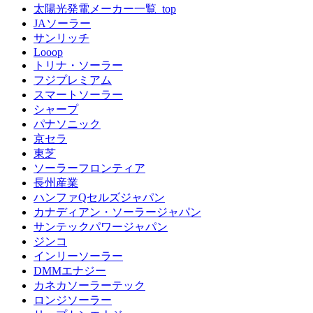
太陽光発電メーカー一覧_top
JAソーラー
サンリッチ
Looop
トリナ・ソーラー
フジプレミアム
スマートソーラー
シャープ
パナソニック
京セラ
東芝
ソーラーフロンティア
長州産業
ハンファQセルズジャパン
カナディアン・ソーラージャパン
サンテックパワージャパン
ジンコ
インリーソーラー
DMMエナジー
カネカソーラーテック
ロンジソーラー