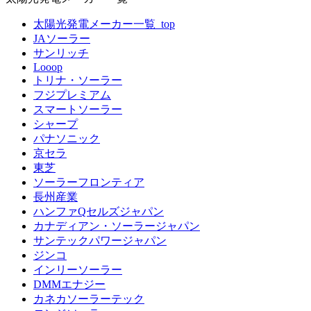
太陽光発電メーカー一覧_top
JAソーラー
サンリッチ
Looop
トリナ・ソーラー
フジプレミアム
スマートソーラー
シャープ
パナソニック
京セラ
東芝
ソーラーフロンティア
長州産業
ハンファQセルズジャパン
カナディアン・ソーラージャパン
サンテックパワージャパン
ジンコ
インリーソーラー
DMMエナジー
カネカソーラーテック