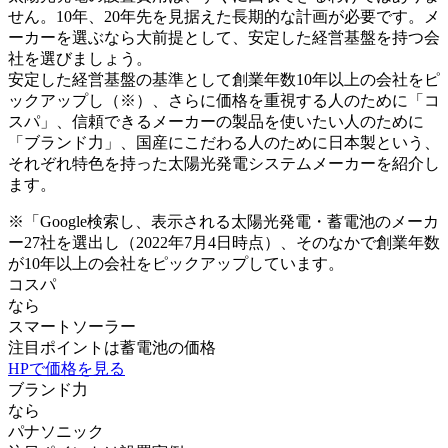
せん。10年、20年先を見据えた長期的な計画が必要です。メ
ーカーを選ぶなら大前提として、
安定した経営基盤を持つ会
社
を選びましょう。
安定した経営基盤の基準として創業年数10年以上の会社をピ
ックアップし（※）、さらに価格を重視する人のために「コ
スパ」、信頼できるメーカーの製品を使いたい人のために
「ブランド力」、国産にこだわる人のために日本製という、
それぞれ特色を持った太陽光発電システムメーカーを紹介し
ます。
※「Google検索し、表示される太陽光発電・蓄電池のメーカ
ー27社を選出し（2022年7月4日時点）、そのなかで創業年数
が10年以上の会社をピックアップしています。
コスパ
なら
スマートソーラー
注目ポイントは
蓄電池の価格
HPで価格を見る
ブランド力
なら
パナソニック