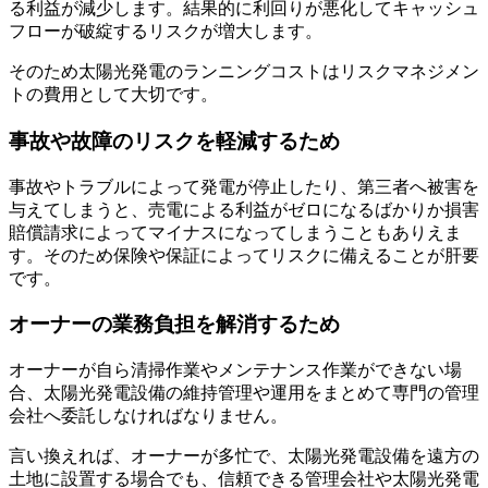
る利益が減少します。結果的に利回りが悪化してキャッシュ
フローが破綻するリスクが増大します。
そのため
太陽光発電のランニングコストはリスクマネジメン
トの費用として大切
です。
事故や故障のリスクを軽減するため
事故やトラブルによって発電が停止したり、第三者へ被害を
与えてしまうと、売電による利益がゼロになるばかりか
損害
賠償請求によってマイナスになってしまうこと
もありえま
す。そのため保険や保証によってリスクに備えることが肝要
です。
オーナーの業務負担を解消するため
オーナーが自ら清掃作業やメンテナンス作業ができない場
合、太陽光発電設備の維持管理や運用をまとめて専門の管理
会社へ委託しなければなりません。
言い換えれば、オーナーが多忙で、太陽光発電設備を遠方の
土地に設置する場合でも、
信頼できる管理会社や太陽光発電