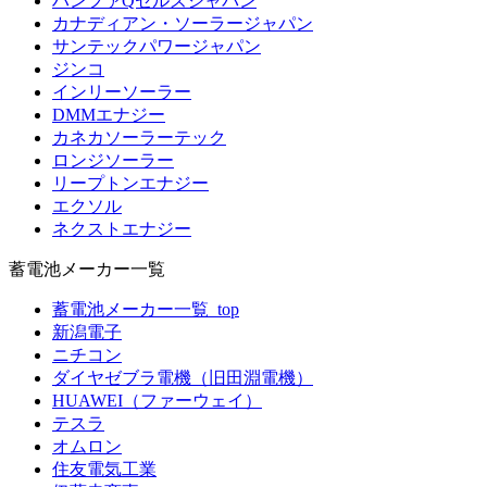
ハンファQセルズジャパン
カナディアン・ソーラージャパン
サンテックパワージャパン
ジンコ
インリーソーラー
DMMエナジー
カネカソーラーテック
ロンジソーラー
リープトンエナジー
エクソル
ネクストエナジー
蓄電池メーカー一覧
蓄電池メーカー一覧_top
新潟電子
ニチコン
ダイヤゼブラ電機（旧田淵電機）
HUAWEI（ファーウェイ）
テスラ
オムロン
住友電気工業