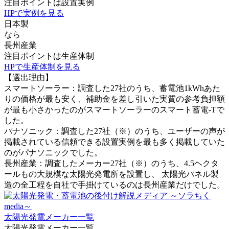
注目ポイントは
設置実例
HPで実例を見る
日本製
なら
長州産業
注目ポイントは
生産体制
HPで生産体制を見る
【選出理由】
スマートソーラー：調査した27社のうち、蓄電池1kWhあた
りの価格が最も安く、補助金を差し引いた実質の参考負担額
が最も小さかったのがスマートソーラーのスマート蓄電-Tで
した。
パナソニック：調査した27社（※）のうち、ユーザーの声が
掲載されている信頼できる設置実例を最も多く掲載していた
のがパナソニックでした。
長州産業：調査したメーカー27社（※）のうち、4.5ヘクタ
ールもの大規模な太陽光発電所を設置し、 太陽光パネル製
造の全工程を自社で手掛けているのは長州産業だけでした。
太陽光発電メーカー一覧
太陽光発電メーカー一覧