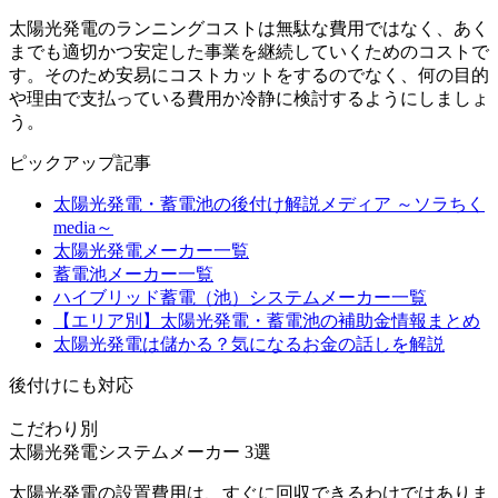
太陽光発電のランニングコストは無駄な費用ではなく、あく
までも適切かつ安定した事業を継続していくためのコストで
す。そのため安易にコストカットをするのでなく、
何の目的
や理由で支払っている費用か冷静に検討する
ようにしましょ
う。
ピックアップ記事
太陽光発電・蓄電池の後付け解説メディア ～ソラちく
media～
太陽光発電メーカー一覧
蓄電池メーカー一覧
ハイブリッド蓄電（池）システムメーカー一覧
【エリア別】太陽光発電・蓄電池の補助金情報まとめ
太陽光発電は儲かる？気になるお金の話しを解説
後付けにも対応
こだわり別
太陽光発電システムメーカー
3選
太陽光発電の設置費用は、すぐに回収できるわけではありま