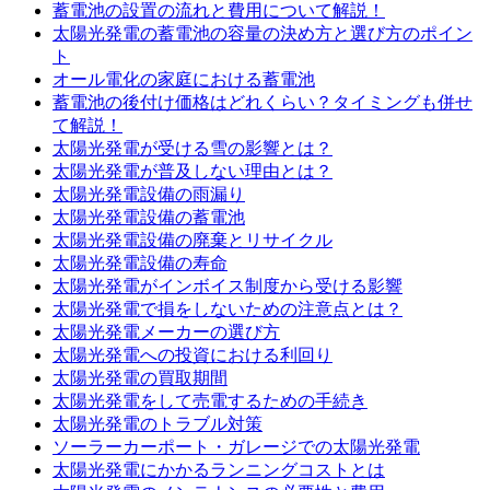
蓄電池の設置の流れと費用について解説！
太陽光発電の蓄電池の容量の決め方と選び方のポイン
ト
オール電化の家庭における蓄電池
蓄電池の後付け価格はどれくらい？タイミングも併せ
て解説！
太陽光発電が受ける雪の影響とは？
太陽光発電が普及しない理由とは？
太陽光発電設備の雨漏り
太陽光発電設備の蓄電池
太陽光発電設備の廃棄とリサイクル
太陽光発電設備の寿命
太陽光発電がインボイス制度から受ける影響
太陽光発電で損をしないための注意点とは？
太陽光発電メーカーの選び方
太陽光発電への投資における利回り
太陽光発電の買取期間
太陽光発電をして売電するための手続き
太陽光発電のトラブル対策
ソーラーカーポート・ガレージでの太陽光発電
太陽光発電にかかるランニングコストとは