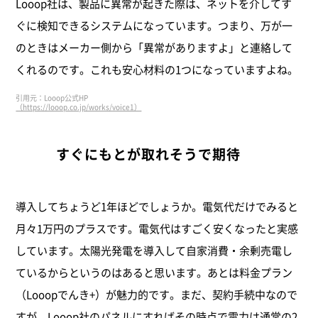
Looop社は、製品に異常が起きた際は、ネットを介してす
ぐに検知できるシステムになっています。つまり、万が一
のときはメーカー側から「異常がありますよ」と連絡して
くれるのです。これも安心材料の1つになっていますよね。
引用元：Looop公式HP
（https://looop.co.jp/works/voice1）
すぐにもとが取れそうで期待
導入してちょうど1年ほどでしょうか。電気代だけでみると
月々1万円のプラスです。電気代はすごく安くなったと実感
しています。太陽光発電を導入して自家消費・余剰売電し
ているからというのはあると思います。あとは料金プラン
（Looopでんき+）が魅力的です。まだ、契約手続中なので
すが、Looop社のパネルにすればその時点で電力は通常の2