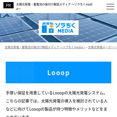
太陽光発電・蓄電池の後付け解説メディア ～ソラちくmedi
a～
太陽光発電・蓄電池の後付け解説メディア ～ソラちくmedia～
»
太陽光発電メーカー一
Looop
手厚い保証を用意しているLooopの太陽光発電システム。
こちらの記事では、太陽光発電の導入を検討されている人
などに向けてLooopの製品が持つ特徴やメリットなどをま
とめています。