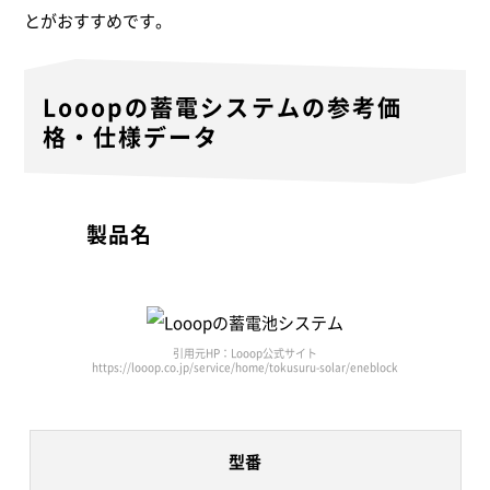
とがおすすめです。
Looopの蓄電システムの参考価
格・仕様データ
製品名
引用元HP：Looop公式サイト
https://looop.co.jp/service/home/tokusuru-solar/eneblock
型番