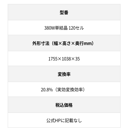
型番
380W単結晶 120セル
外形寸法（幅×高さ×奥行mm）
1755×1038×35
変換率
20.8%（実効変換効率）
税込価格
公式HPに記載なし