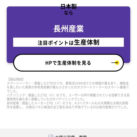
日本製
なら
長州産業
生産体制
注目ポイントは
HPで生産体制を見る
【選出理由】
スマートソーラー：調査した27社のうち、蓄電池1kWhあたりの価格が最も安く、補助金
を差し引いた実質の参考負担額が最も小さかったのがスマートソーラーのスマート蓄電-T
でした。
パナソニック：調査した27社（※）のうち、ユーザーの声が掲載されている信頼できる設
置実例を最も多く掲載していたのがパナソニックでした。
長州産業：調査したメーカー27社（※）のうち、4.5ヘクタールもの大規模な太陽光発電
所を設置し、 太陽光パネル製造の全工程を自社で手掛けているのは長州産業だけでした。