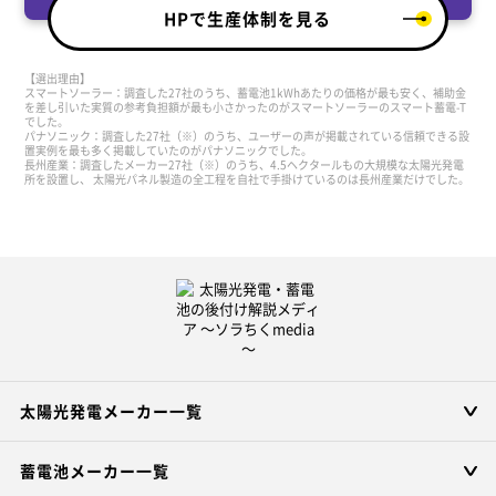
HPで生産体制を見る
【選出理由】
スマートソーラー：調査した27社のうち、蓄電池1kWhあたりの価格が最も安く、補助金
を差し引いた実質の参考負担額が最も小さかったのがスマートソーラーのスマート蓄電-T
でした。
パナソニック：調査した27社（※）のうち、ユーザーの声が掲載されている信頼できる設
置実例を最も多く掲載していたのがパナソニックでした。
長州産業：調査したメーカー27社（※）のうち、4.5ヘクタールもの大規模な太陽光発電
所を設置し、 太陽光パネル製造の全工程を自社で手掛けているのは長州産業だけでした。
太陽光発電メーカー一覧
蓄電池メーカー一覧