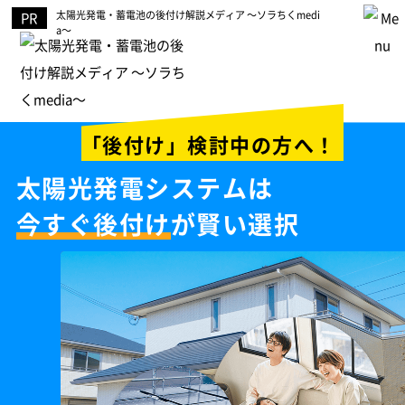
太陽光発電・蓄電池の後付け解説メディア ～ソラちくmedi
a～
「後付け」検討中の方へ！
太陽光発電システムは
今すぐ後付け
が賢い選択