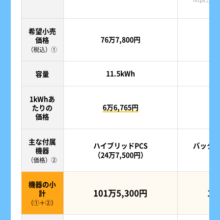
希望小売
76万7,800円
1
価格
（税込）①
11.5kWh
容量
1kWhあ
6万6,765円
たりの
価格
主な付属
ハイブリッドPCS
バック
機器
（24万7,500円）
（1
（価格）②
機器の小
101万5,300円
12
計
（①＋②）