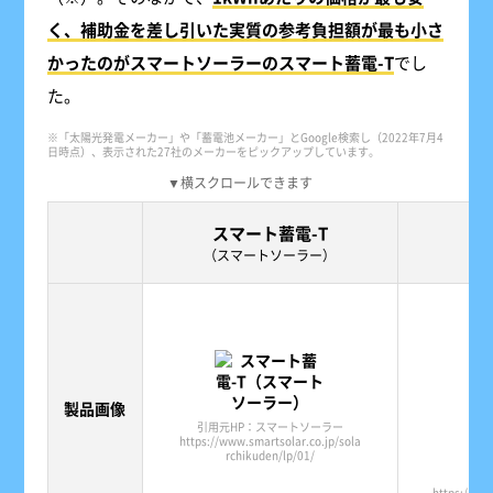
く、補助金を差し引いた実質の参考負担額が最も小さ
かったのがスマートソーラーのスマート蓄電-T
でし
た。
※「太陽光発電メーカー」や「蓄電池メーカー」とGoogle検索し（2022年7月4
日時点）、表示された27社のメーカーをピックアップしています。
▼横スクロールできます
スマート蓄電-T
P
（スマートソーラー）
製品画像
引用元HP：スマートソーラー
https://www.smartsolar.co.jp/sola
rchikuden/lp/01/
引
https://ww