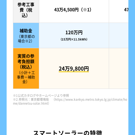
参考工事
43万4,500円（※1）
47万
費（税
込）
補助金
120万円
（東京都の
（15万円×11.5kWh）
（1
場合※2）
実質の参
考負担額
（税込）
24万9,800円
4
（小計＋工
事費－補助
金）
※1公式カタログやホームページより参照
※2.参照元：東京都環境局
（https://www.kankyo.metro.tokyo.lg.jp/climate/ho
me/dannetsu-solar.html）
スマートソーラーの特徴